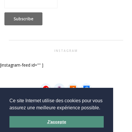
INSTAGRAM
[instagram-feed id="" ]
Ce site Internet utilise des cookies pour vous
Accueil
Nos podcasts
Qui sommes nous
assurez une meilleure expérience possible.
Revue de presse – On en parle
J'accepte
Copyright © 2026 - CookingOut